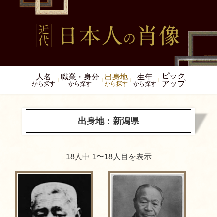
ピック
人名
職業・身分
出身地
生年
アップ
から探す
から探す
から探す
から探す
出身地：新潟県
18人中 1〜18人目を表示