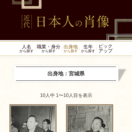
ピック
人名
職業・身分
出身地
生年
アップ
から探す
から探す
から探す
から探す
出身地：宮城県
10人中 1〜10人目を表示