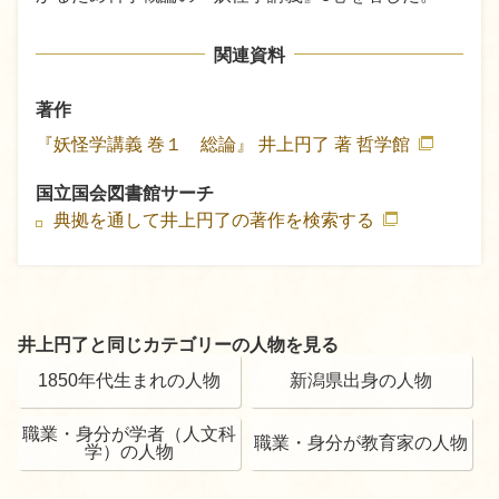
関連資料
著作
『妖怪学講義 巻１ 総論』
井上円了 著
哲学館
国立国会図書館サーチ
典拠を通して井上円了の著作を検索する
井上円了と同じカテゴリーの人物を見る
1850年代生まれの人物
新潟県出身の人物
職業・身分が学者（人文科
職業・身分が教育家の人物
学）の人物