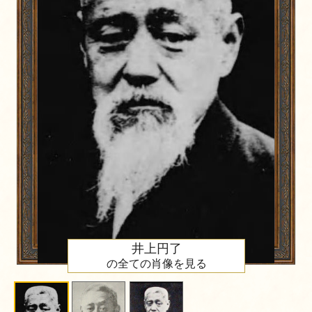
井上円了
の全ての肖像を見る