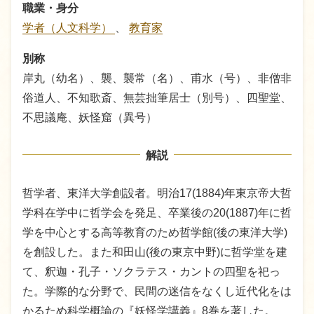
職業・身分
学者（人文科学）
、
教育家
別称
岸丸（幼名）、襲、襲常（名）、甫水（号）、非僧非
俗道人、不知歌斎、無芸拙筆居士（別号）、四聖堂、
不思議庵、妖怪窟（異号）
解説
哲学者、東洋大学創設者。明治17(1884)年東京帝大哲
学科在学中に哲学会を発足、卒業後の20(1887)年に哲
学を中心とする高等教育のため哲学館(後の東洋大学)
を創設した。また和田山(後の東京中野)に哲学堂を建
て、釈迦・孔子・ソクラテス・カントの四聖を祀っ
た。学際的な分野で、民間の迷信をなくし近代化をは
かるため科学概論の『妖怪学講義』8巻を著した。