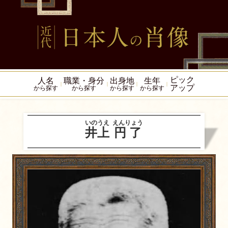
ピック
人名
職業・身分
出身地
生年
アップ
から探す
から探す
から探す
から探す
いのうえ
えんりょう
井上
円了