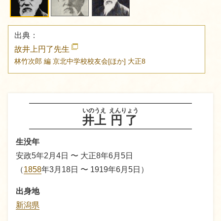
出典：
故井上円了先生
林竹次郎 編
京北中学校校友会[ほか]
大正8
いのうえ
えんりょう
井上
円了
生没年
安政5年2月4日 〜 大正8年6月5日
（
1858
年3月18日 〜 1919年6月5日）
出身地
新潟県