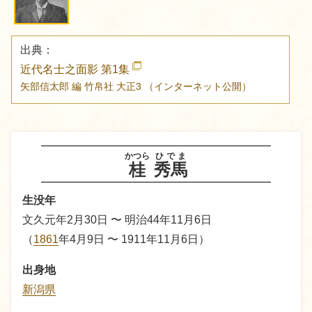
出典：
近代名士之面影 第1集
矢部信太郎 編
竹帛社
大正3
（インターネット公開）
かつら
ひでま
桂
秀馬
生没年
文久元年2月30日 〜 明治44年11月6日
（
1861
年4月9日 〜 1911年11月6日）
出身地
新潟県