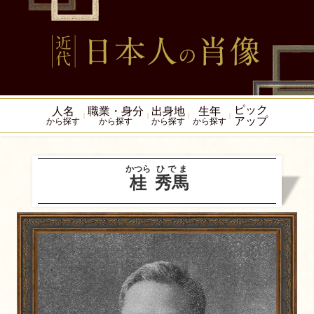
ピック
人名
職業・身分
出身地
生年
アップ
から探す
から探す
から探す
から探す
かつら
ひでま
桂
秀馬