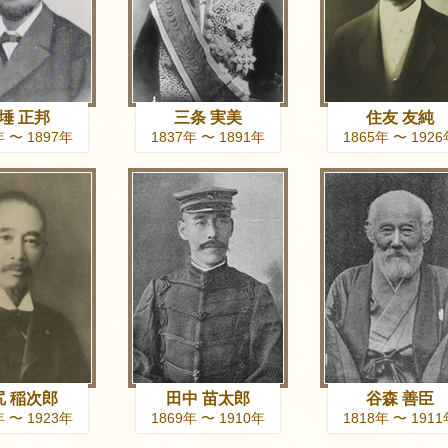
埵 正邦
三条 実美
住友 友純
年 〜 1897年
1837年 〜 1891年
1865年 〜 192
尻 稲次郎
田中 苗太郎
谷森 善臣
年 〜 1923年
1869年 〜 1910年
1818年 〜 191