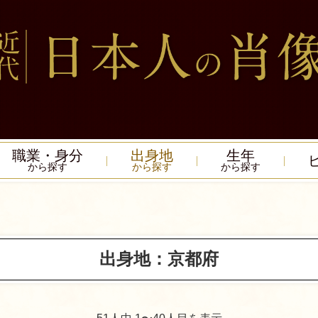
職業・身分
出身地
生年
から探す
から探す
から探す
出身地：京都府