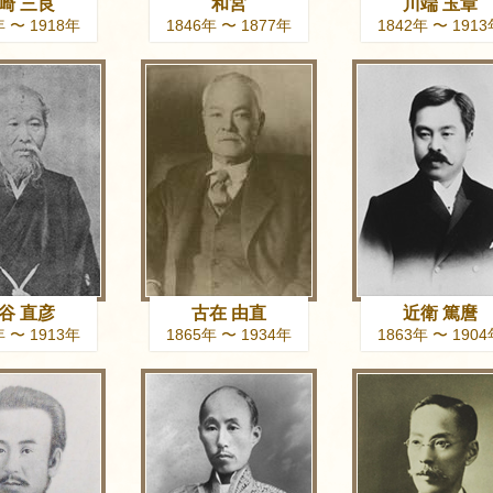
崎 三良
和宮
川端 玉章
年 〜 1918年
1846年 〜 1877年
1842年 〜 191
谷 直彦
古在 由直
近衛 篤麿
年 〜 1913年
1865年 〜 1934年
1863年 〜 190