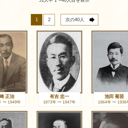
51人中 1〜40人目を表示
1
2
次の
40人
崎 正治
有吉 忠一
池田 菊苗
年 〜 1949年
1873年 〜 1947年
1864年 〜 193