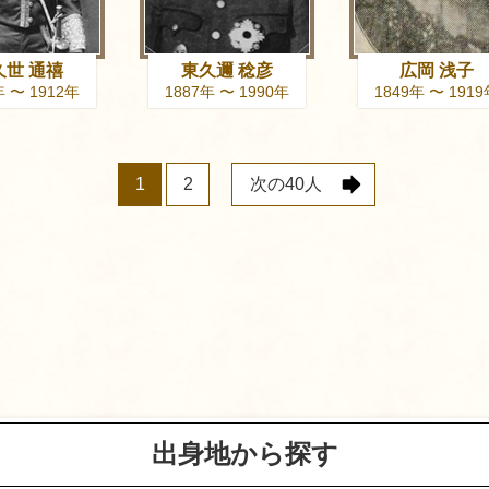
久世 通禧
東久邇 稔彦
広岡 浅子
年 〜 1912年
1887年 〜 1990年
1849年 〜 191
1
2
次の
40人
出身地から探す