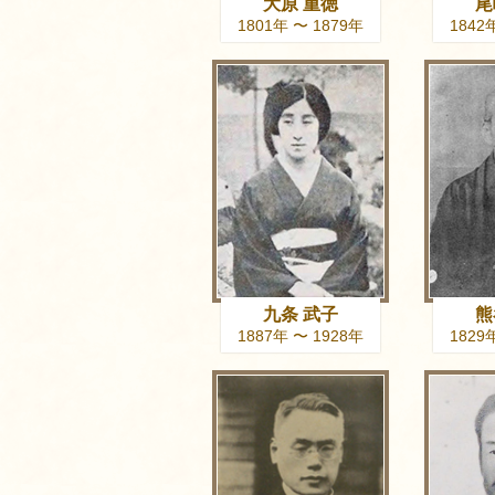
大原 重徳
尾
1801年 〜 1879年
1842
九条 武子
熊
1887年 〜 1928年
1829