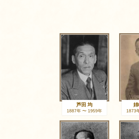
芦田 均
姉
1887年 〜 1959年
1873