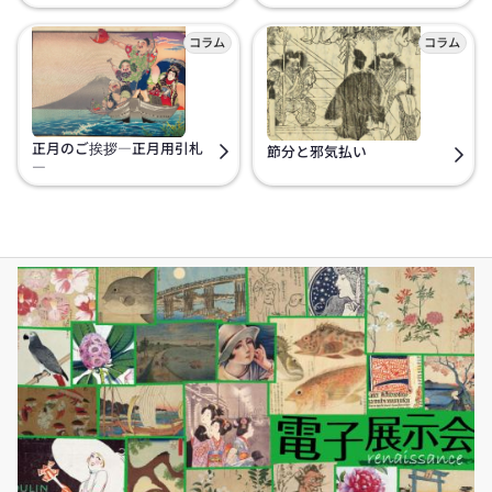
正月のご挨拶―正月用引札
節分と邪気払い
―