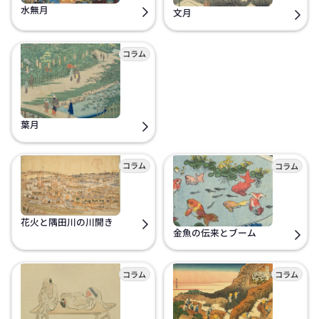
水無月
文月
葉月
花火と隅田川の川開き
金魚の伝来とブーム