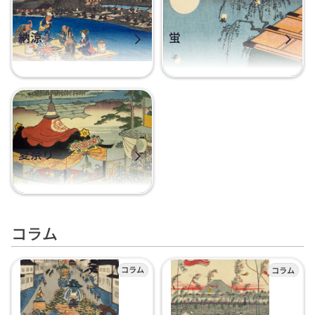
納涼
蛍
夏祭り
コラム