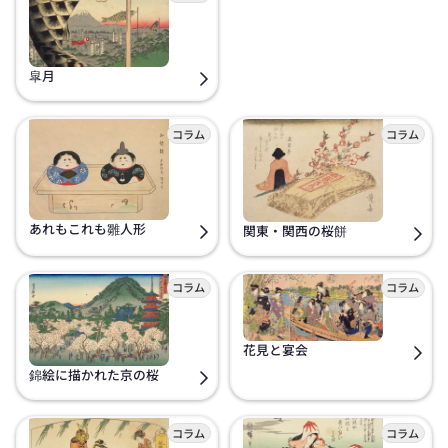
皐月
あれもこれも雛人形
関東・関西の桜餅
花見と宴会
錦絵に描かれた京の桜