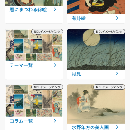
暦にまつわる錦絵
有卦絵
テーマ一覧
月見
コラム一覧
水野年方の美人画