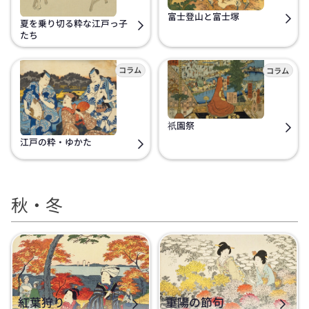
富士登山と富士塚
夏を乗り切る粋な江戸っ子
たち
祇園祭
江戸の粋・ゆかた
秋・冬
紅葉狩り
重陽の節句