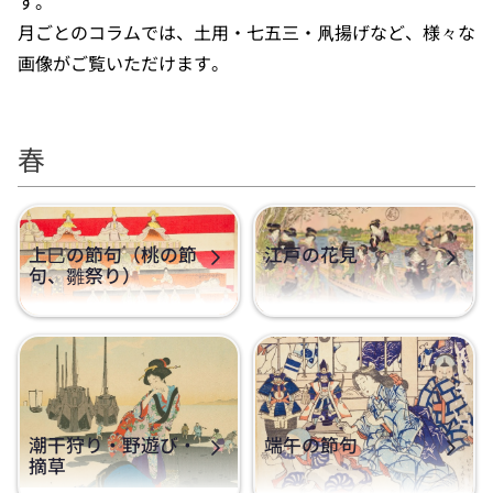
す。
月ごとのコラムでは、土用・七五三・凧揚げなど、様々な
画像がご覧いただけます。
春
上巳の節句（桃の節
江戸の花見
句、雛祭り）
潮干狩り・野遊び・
端午の節句
摘草