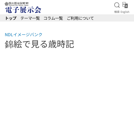
検索を
Eng
検索
English
本文へ移動
トップ
テーマ一覧
コラム一覧
ご利用について
NDLイメージバンク
錦絵で見る歳時記