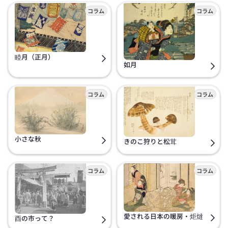
睦月（正月）
如月
小さな秋
きのこ狩りと松茸
愛される日本の暖房・炬燵
酉の市って？