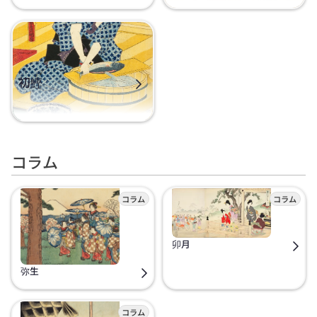
初鰹
コラム
卯月
弥生