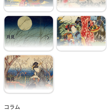
月見
虫聞
梅見
コラム