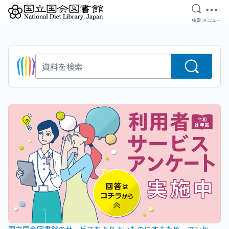
検索を開
メニ
検索
メニュー
資料を検索
本文へ移動
ピックアップ
国立国会図書館のサービスをよりよいものにするため、アンケー