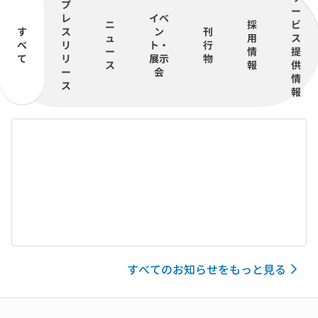
プ
ー
レ
イベ
ニ
採
ビ
す
ス
ン
刊
ュ
用
ス
べ
リ
ト・
行
ー
情
提
て
リ
展示
物
ス
報
供
ー
会
情
ス
報
すべてのお知らせをもっと見る