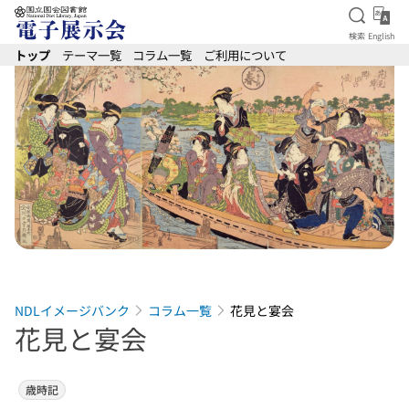
検索を
Eng
検索
English
本文へ移動
トップ
テーマ一覧
コラム一覧
ご利用について
NDLイメージバンク
コラム一覧
花見と宴会
花見と宴会
歳時記