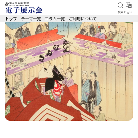
検索を
Eng
検索
English
本文へ移動
トップ
テーマ一覧
コラム一覧
ご利用について