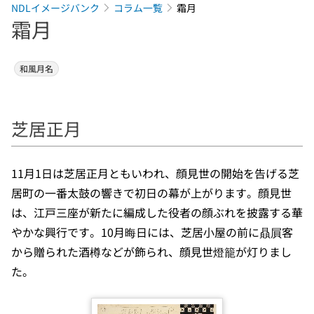
NDLイメージバンク
コラム一覧
霜月
霜月
和風月名
芝居正月
11月1日は芝居正月ともいわれ、顔見世の開始を告げる芝
居町の一番太鼓の響きで初日の幕が上がります。顔見世
は、江戸三座が新たに編成した役者の顔ぶれを披露する華
やかな興行です。10月晦日には、芝居小屋の前に贔屓客
から贈られた酒樽などが飾られ、顔見世燈籠が灯りまし
た。