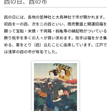
酉の日、酉の市
酉の日には、各地の鷲神社と大鳥神社で市が開かれます。
初酉を一の酉、次をニの酉といい、商売繁盛と開運招福を
願って宝船・米俵・千両箱・鶴亀等の縁起物がついている
飾り熊手を多くの人々が買い求めます。熊手は福をかき集
める、客をとり（酉）込むことに由来しています。江戸で
は浅草の酉の市が有名でした。