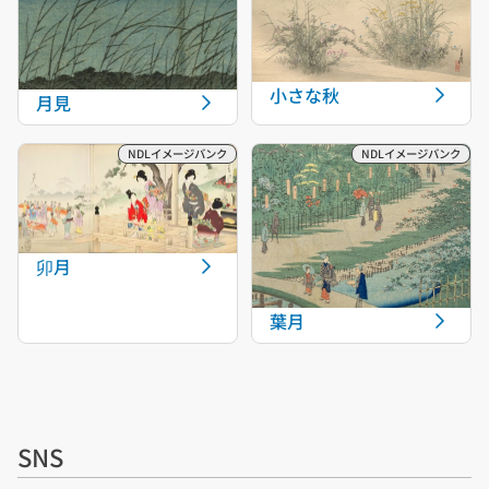
小さな秋
月見
卯月
葉月
SNS