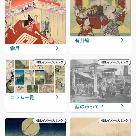
有卦絵
霜月
コラム一覧
酉の市って？