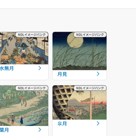
水無月
月見
皐月
葉月