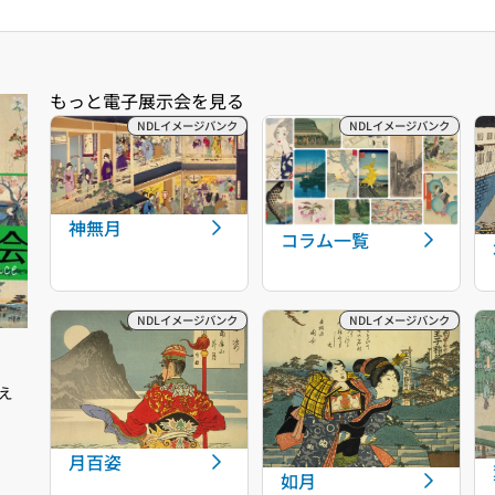
神無月
コラム一覧
え
月百姿
如月