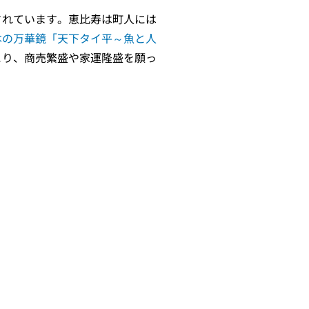
されています。恵比寿は町人には
本の万華鏡「天下タイ平～魚と人
こり、商売繁盛や家運隆盛を願っ