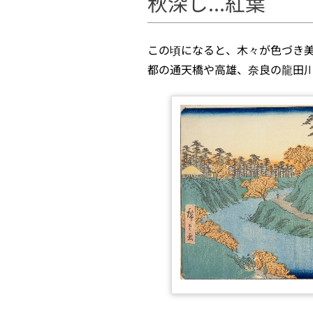
秋深し...紅葉
この頃になると、木々が色づき
都の通天橋や高雄、奈良の龍田