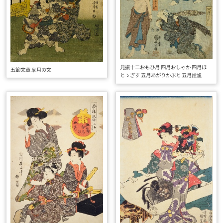
見振十二おもひ月 四月おしゃか 四月ほ
五節文章 皐月の文
とゝぎす 五月あがりかぶと 五月鍾馗