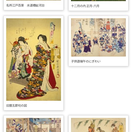
名所江戸百景 水道橋駿河台
十二月の内 正月-六月
子供遊端午のにぎわい
旧暦五節句の図