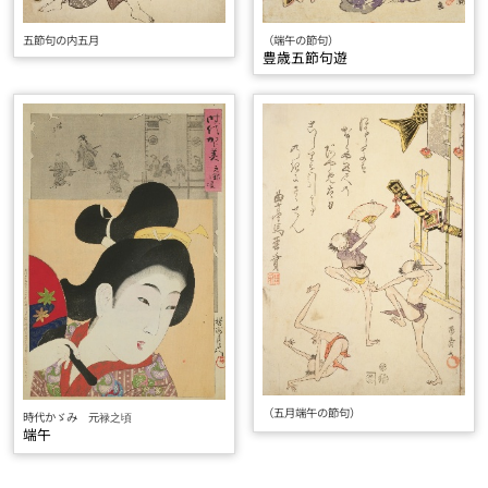
五節句の内五月
（端午の節句）
豊歳五節句遊
（五月端午の節句）
時代かゞみ 元禄之頃
端午