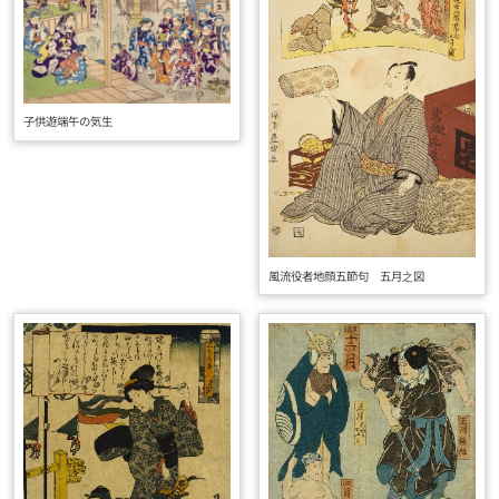
子供遊端午の気生
風流役者地顔五節句 五月之図