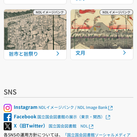
文月
雛市と雛祭り
SNS
Instagram
NDLイメージバンク / NDL Image Bank
Facebook
国立国会図書館の展示（東京・関西）
X（旧Twitter）
国立国会図書館 NDL
各SNSの運用方針については、
「国立国会図書館ソーシャルメディア