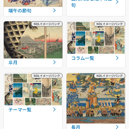
句
端午の節句
コラム一覧
皐月
テーマ一覧
長月