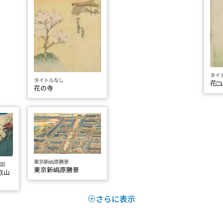
タイ
タイトルなし
花□
花の寺
東京新嶋原勝景
ノ図
東京新嶋原勝景
叡山
さらに表示