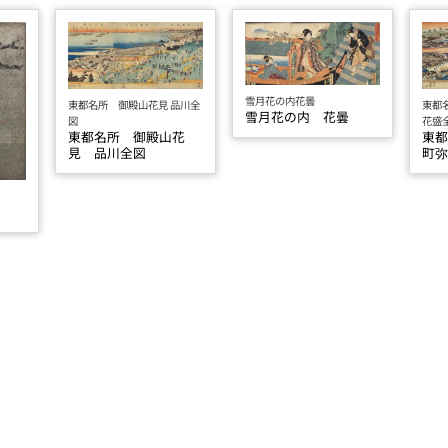
雪月花の内花曇
東都
東都名所 御殿山花見 品川全
雪月花の内 花曇
花盛
図
東
東都名所 御殿山花
町
見 品川全図