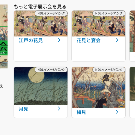
江戸の花見
花見と宴会
え
月見
梅見