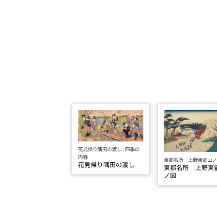
花見帰り隅田の渡し : 四季の
内春
東都名所 上野東叡山
花見帰り隅田の渡し
東都名所 上野東
ノ図