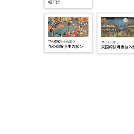
桜下雉
花の御殿弥生の賑ひ
タイトルなし
花の御殿弥生の賑ひ
東国崎談月夜桜外