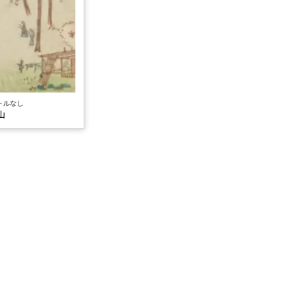
トルなし
山