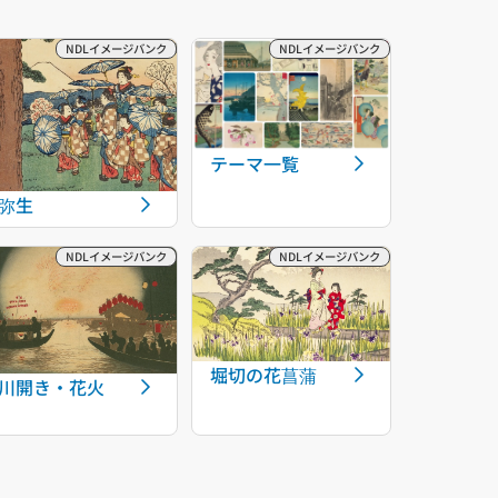
テーマ一覧
弥生
堀切の花菖蒲
川開き・花火