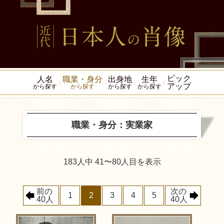
ピック
人名
職業・身分
出身地
生年
アップ
から探す
から探す
から探す
から探す
職業・身分：実業家
183人中 41〜80人目を表示
前の
次の
1
2
3
4
5
40人
40人