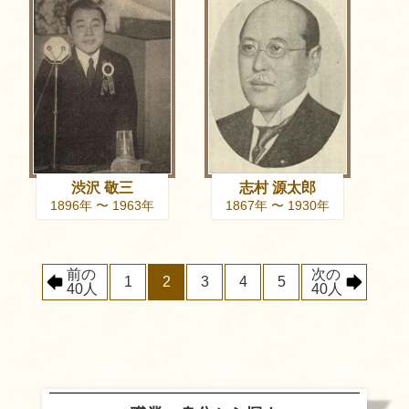
渋沢 敬三
志村 源太郎
1896年 〜 1963年
1867年 〜 1930年
前の
次の
1
2
3
4
5
40人
40人