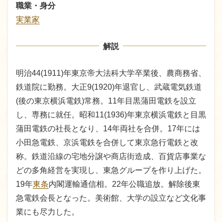
職業・身分
実業家
解説
明治44(1911)年東京帝大法科大学卒業後、農商務省、
鉄道院に勤務。大正9(1920)年退官し、武蔵電気鉄道
(後の東京横浜電鉄)常務。11年目黒蒲田電鉄を設立
し、専務に就任。昭和11(1936)年東京横浜電鉄と目黒
蒲田電鉄の社長となり、14年両社を合併。17年には
小田急電鉄、京浜電鉄を合併して東京急行電鉄と改
称。鉄道沿線の宅地分譲や商店街造成、百貨店事業な
どの多角経営を実現し、東急グループを作り上げた。
19年
東条
内閣運輸通信相。22年公職追放。解除後東
急電鉄会長となった。美術館、大学の設立など文化事
業にも尽力した。