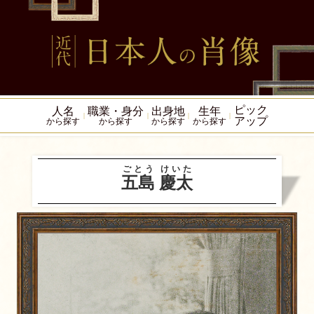
ピック
人名
職業・身分
出身地
生年
アップ
から探す
から探す
から探す
から探す
ごとう
けいた
五島
慶太