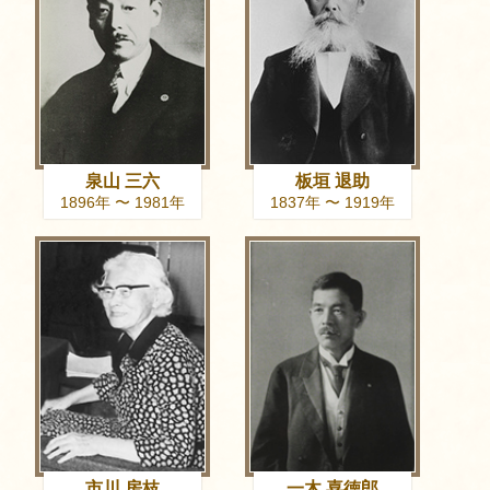
泉山 三六
板垣 退助
1896年 〜 1981年
1837年 〜 1919年
市川 房枝
一木 喜徳郎