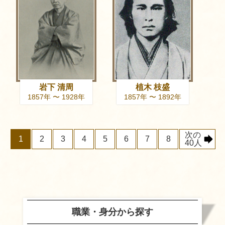
岩下 清周
植木 枝盛
1857年 〜 1928年
1857年 〜 1892年
次の
1
2
3
4
5
6
7
8
40人
職業・身分から探す