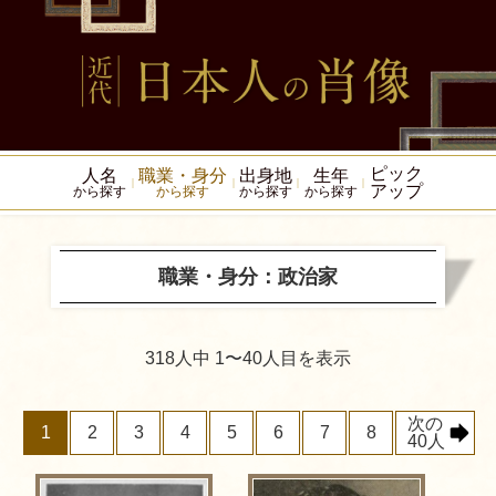
ピック
人名
職業・身分
出身地
生年
アップ
から探す
から探す
から探す
から探す
職業・身分：政治家
318人中 1〜40人目を表示
次の
1
2
3
4
5
6
7
8
40人