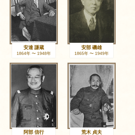
安達 謙蔵
安部 磯雄
1864年 〜 1948年
1865年 〜 1949年
阿部 信行
荒木 貞夫