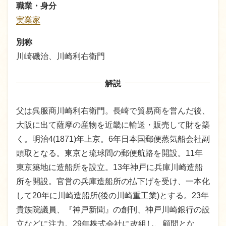
職業・身分
実業家
別称
川崎磯治、川崎利右衛門
解説
父は呉服商川崎利右衛門。長崎で貿易商を営んだ後、
大阪に出て薩摩の産物を近畿に輸送・販売して財を築
く。明治4(1871)年上京。6年日本国郵便蒸気船会社副
頭取となる。東京と琉球間の郵便航路を開設。11年
東京築地に造船所を設立。13年神戸に兵庫川崎造船
所を開設。官営の兵庫造船所の払下げを受け、一本化
して20年に川崎造船所(後の川崎重工業)とする。23年
貴族院議員、『神戸新聞』の創刊、神戸川崎銀行の設
立などに注力。29年株式会社に改組し、顧問とな