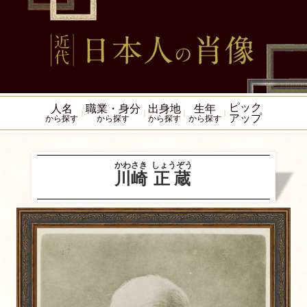
ピック
人名
職業・身分
出身地
生年
アップ
から探す
から探す
から探す
から探す
かわさき
しょうぞう
川崎
正蔵