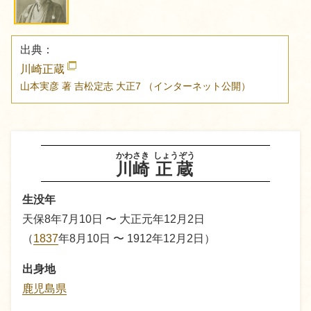
出典：
川崎正蔵
山本実彦 著
吉松定志
大正7
（インターネット公開）
かわさき
しょうぞう
川崎
正蔵
生没年
天保8年7月10日 〜 大正元年12月2日
（
1837
年8月10日 〜 1912年12月2日）
出身地
鹿児島県