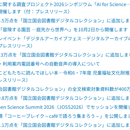
関する調査プロジェクト2026シンポジウム「AI for Scien
開催します（付：プレスリリース）
4.5万点を「国立国会図書館デジタルコレクション」に追加し
「冒険する園芸 ―庭先から世界へ」を10月2日から開催しま
ンイベント「デジタルアーカイブフェス―デジタルアーカイブの
プレスリリース）
13万点を「国立国会図書館デジタルコレクション」に追加しま
・利用案内電話番号への自動音声の導入について
こどもたちに読んでほしい本―令和6・7年度 児童福祉文化財
レスリリース）
会図書館デジタルコレクション」の全文検索対象資料数が400
9.8万点を「国立国会図書館デジタルコレクション」に追加し
Open Science Summit 2026（JOSS2026）でセッション
鏡「コーヒーブレイク～caféで語ろう集まろう～」を公開し
2.1万点を「国立国会図書館デジタルコレクション」に追加し