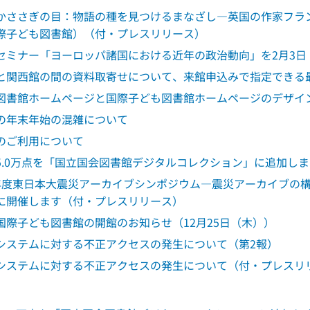
かささぎの目：物語の種を見つけるまなざし―英国の作家フラ
際子ども図書館）（付・プレスリリース）
セミナー「ヨーロッパ諸国における近年の政治動向」を2月3
と関西館の間の資料取寄せについて、来館申込みで指定できる
図書館ホームページと国際子ども図書館ホームページのデザイ
の年末年始の混雑について
のご利用について
5.0万点を「国立国会図書館デジタルコレクション」に追加し
年度東日本大震災アーカイブシンポジウム―震災アーカイブの構築
に開催します（付・プレスリリース）
国際子ども図書館の開館のお知らせ（12月25日（木））
システムに対する不正アクセスの発生について（第2報）
システムに対する不正アクセスの発生について（付・プレスリ