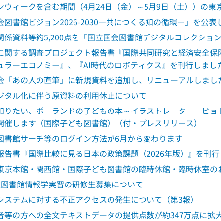
ンウィークを含む期間（4月24日（金）～5月9日（土））の
会図書館ビジョン2026-2030―共につくる知の循環―」を公
関係資料等約5,200点を「国立国会図書館デジタルコレクショ
に関する調査プロジェクト報告書『国際共同研究と経済安全保
ュラーエコノミー』、『AI時代のロボティクス』を刊行しまし
会「あの人の直筆」に新規資料を追加し、リニューアルしまし
ジタル化に伴う原資料の利用休止について
知りたい、ポーランドの子どもの本～イラストレーター ピョト
開催します（国際子ども図書館）（付・プレスリリース）
図書館サーチ等のログイン方法が6月から変わります
報告書『国際比較に見る日本の政策課題（2026年版）』を刊
東京本館・関西館・国際子ども図書館の臨時休館・臨時休室の
度図書館情報学実習の研修生募集について
システムに対する不正アクセスの発生について（第3報）
者等の方への全文テキストデータの提供点数が約347万点に拡