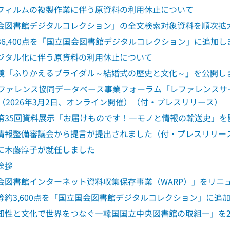
フィルムの複製作業に伴う原資料の利用休止について
会図書館デジタルコレクション」の全文検索対象資料を順次拡
36,400点を「国立国会図書館デジタルコレクション」に追加し
ジタル化に伴う原資料の利用休止について
鏡「ふりかえるブライダル～結婚式の歴史と文化～」を公開し
レファレンス協同データベース事業フォーラム「レファレンス
」（2026年3月2日、オンライン開催）（付・プレスリリース）
第35回資料展示「お届けものです！―モノと情報の輸送史」を
情報整備審議会から提言が提出されました（付・プレスリリー
に木藤淳子が就任しました
挨拶
会図書館インターネット資料収集保存事業（WARP）」をリニ
等約3,600点を「国立国会図書館デジタルコレクション」に追
知性と文化で世界をつなぐ―韓国国立中央図書館の取組―」を