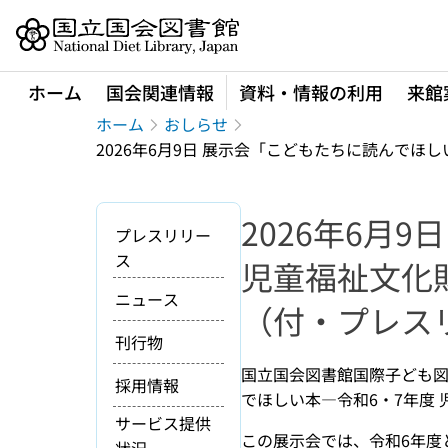
本文へ移動
ホーム
国会関連情報
資料・情報の利用
来館
ホーム
おしらせ
2026年6月9日 展示会「こどもたちに読んで
2026年6月
プレスリリー
ス
児童福祉文化
ニュース
（付・プレス
刊行物
国立国会図書館国際子ども図
採用情報
でほしい本―令和6・7年度
サービス提供
この展示会では、令和6年度