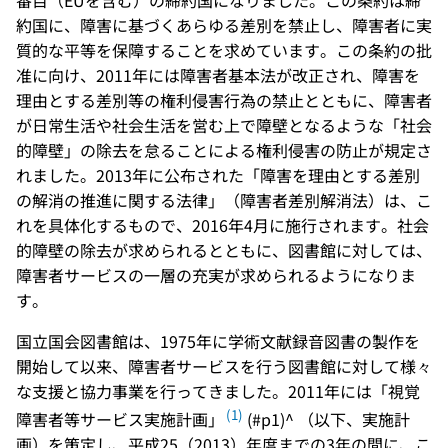
番目（EUを含む）の締約国になりました。この条約は締
約国に、障害に基づくあらゆる差別を禁止し、障害者に実
質的な平等を保障することを求めています。この条約の批
准に向け、2011年には障害者基本法が改正され、障害を
理由とする差別等の権利侵害行為の禁止とともに、障害者
が日常生活や社会生活を営む上で障壁となるような「社会
的障壁」の除去を怠ることによる権利侵害の防止が規定さ
れました。2013年に公布された「障害を理由とする差別
の解消の推進に関する法律」（障害者差別解消法）は、こ
れを具体化するもので、2016年4月に施行されます。社会
的障壁の除去が求められるとともに、図書館に対しては、
障害者サービスの一層の充実が求められるようになりま
す。
国立国会図書館は、1975年に学術文献録音図書の製作を
開始して以来、障害者サービスを行う図書館に対して様々
な支援と協力事業を行ってきました。2011年には「視覚
(1)
障害者等サービス実施計画」
(#p1)^ （以下、実施計
画）を策定し、平成25（2013）年度までの3年の間に、こ