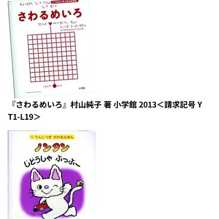
『さわるめいろ』村山純子 著 小学館 2013＜請求記号 Y
T1-L19＞