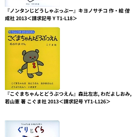
『ノンタンじどうしゃぶっぶー』キヨノサチコ 作・絵 偕
成社 2013＜請求記号 Y T1-L18＞
『こぐまちゃんとどうぶつえん』森比左志, わだよしおみ,
若山憲 著 こぐま社 2013＜請求記号 YT1-L126＞