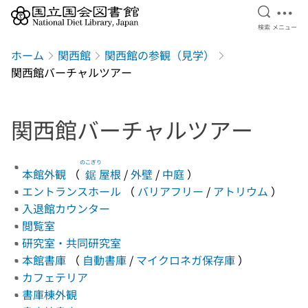
検索を開
メニ
検索
メニュー
本文へ移動
ホーム
関西館
関西館の参観（見学）
関西館バーチャルツアー
関西館バーチャルツアー
のこぎり
本館外観
（
鋸
屋根
/
外壁
/
中庭
）
エントランスホール
（
バリアフリー
/
アトリウム
）
入退館カウンター
閲覧室
研究室・共同研究室
本館書庫
（
自動書庫
/
マイクロネガ保存庫
）
カフェテリア
書庫棟外観