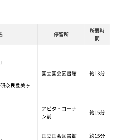
所要時
名
停留所
間
環」
国立国会図書館
約13分
 学研奈良登美ヶ
アピタ・コーナ
約15分
ン前
国立国会図書館
約15分
駅」