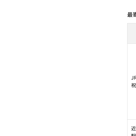
最
J
祝
近
駅