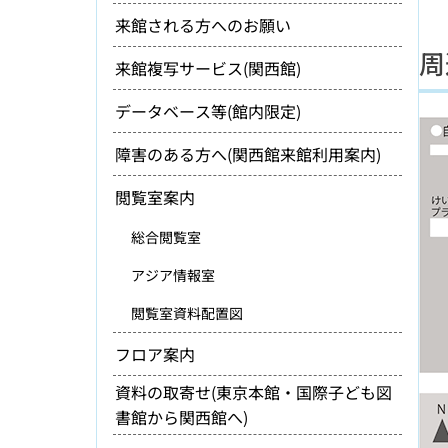
来館される方へのお願い
周
来館複写サービス(関西館)
データベース等(館内限定)
障害のある方へ(関西館来館利用案内)
閲覧室案内
総合閲覧室
アジア情報室
閲覧室資料配置図
フロア案内
資料の取寄せ(東京本館・国際子ども図
書館から関西館へ)