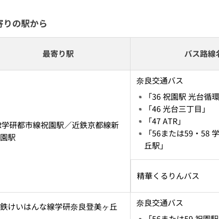
寄りの駅から
最寄り駅
バス路線
奈良交通バス
「36 祝園駅 光台循
「46 光台三丁目」
「47 ATR」
R学研都市線祝園駅／近鉄京都線新
「56または59・58
園駅
丘駅」
精華くるりんバス
奈良交通バス
鉄けいはんな線学研奈良登美ヶ丘
「56または59 祝園