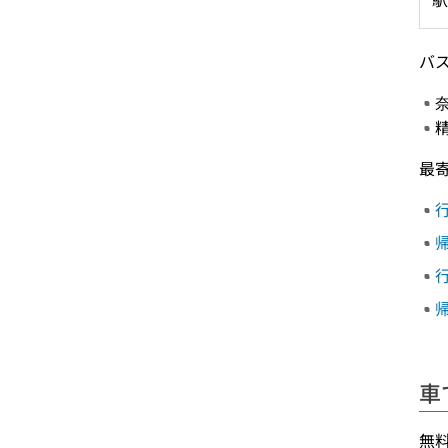
バ
最
行
帰
行
帰
車
無