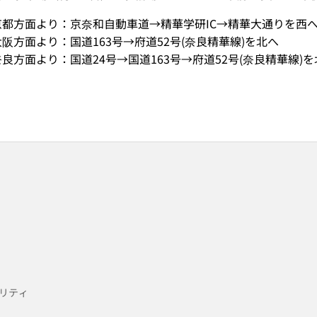
京都方面より：京奈和自動車道→精華学研IC→精華大通りを西
大阪方面より：国道163号→府道52号(奈良精華線)を北へ
奈良方面より：国道24号→国道163号→府道52号(奈良精華線)を
リティ