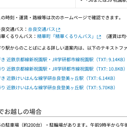
スの時刻・運賃・路線等は次のホームページで確認できます。
奈良交通バス：
奈良交通バス
精華くるりんバス：
精華町「精華くるりんバス」
(運賃は均一
寄り駅からのことばによる詳しい道案内は、以下のテキストフ
き 近鉄京都線新祝園駅・JR学研都市線祝園駅（TXT: 9.14KB
り 近鉄京都線新祝園駅・JR学研都市線祝園駅（TXT: 10.8KB
き 近鉄けいはんな線学研奈良登美ヶ丘駅（TXT: 6.14KB）
り 近鉄けいはんな線学研奈良登美ヶ丘駅（TXT: 5.70KB）
でお越しの場合
料の駐車場（約200台）・駐輪場があります。午前9時半から午