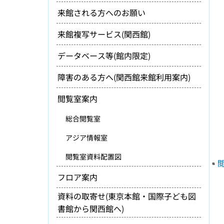
来館される方へのお願い
来館複写サービス(関西館)
データベース等(館内限定)
障害のある方へ(関西館来館利用案内)
閲覧室案内
総合閲覧室
アジア情報室
閲覧室資料配置図
閲
フロア案内
資料の取寄せ(東京本館・国際子ども図
書館から関西館へ)