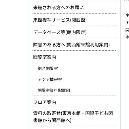
来館される方へのお願い
来館複写サービス(関西館)
関
データベース等(館内限定)
障害のある方へ(関西館来館利用案内)
閲覧室案内
総合閲覧室
アジア情報室
閲覧室資料配置図
フロア案内
資料の取寄せ(東京本館・国際子ども図
書館から関西館へ)