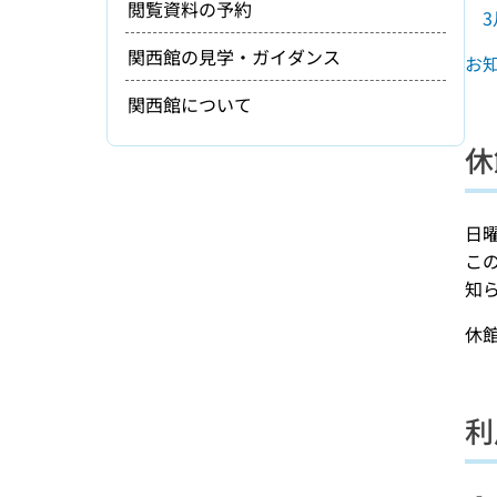
閲覧資料の予約
関西館の見学・ガイダンス
お
関西館について
休
日
こ
知
休
利