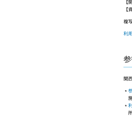
【開
【資
複
利
参
関