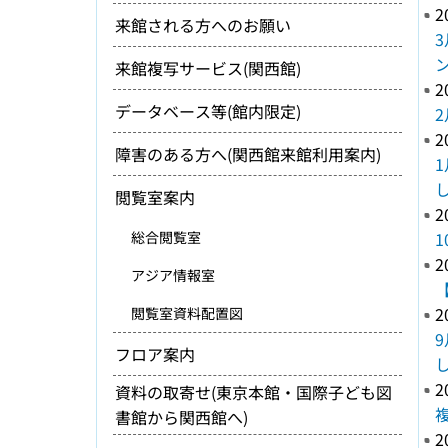
2
来館される方へのお願い
来館複写サービス(関西館)
2
データベース等(館内限定)
2
障害のある方へ(関西館来館利用案内)
閲覧室案内
2
総合閲覧室
2
アジア情報室
2
閲覧室資料配置図
フロア案内
2
資料の取寄せ(東京本館・国際子ども図
書館から関西館へ)
2