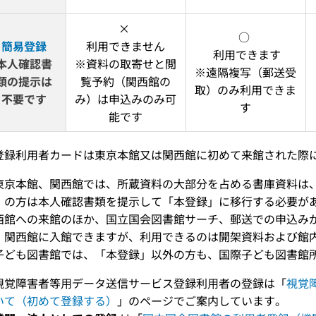
× 
○ 
簡易登録
利用できません
 利用できます
本人確認書
※資料の取寄せと閲
※遠隔複写（郵送受
類の提示は
覧予約（関西館の
取）のみ利用できま
不要です
み）は申込みのみ可
す
能です
登録利用者カードは東京本館又は関西館に初めて来館された際
東京本館、関西館では、所蔵資料の大部分を占める書庫資料は
」の方は本人確認書類を提示して「本登録」に移行する必要が
西館への来館のほか、国立国会図書館サーチ、郵送での申込み
、関西館に入館できますが、利用できるのは開架資料および館内
子ども図書館では、「本登録」以外の方も、国際子ども図書館
視覚障害者等⽤データ送信サービス登録利⽤者の登録は「
視覚
いて（初めて登録する）
」のページでご案内しています。