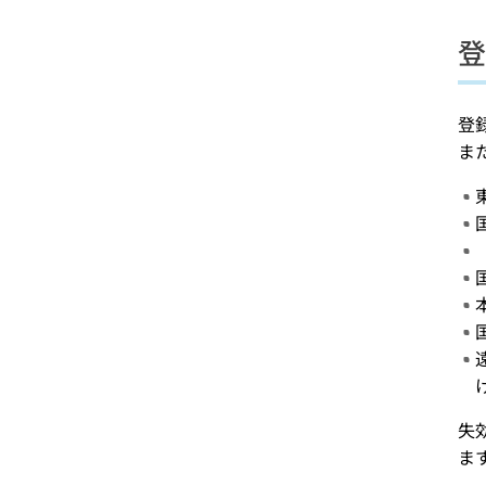
登
登
ま
失
ま