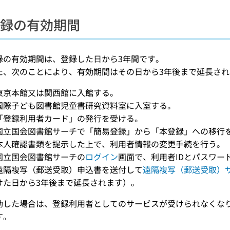
録の有効期間
録の有効期間は、登録した日から3年間です。
た、次のことにより、有効期間はその日から3年後まで延長され
東京本館又は関西館に入館する。
国際子ども図書館児童書研究資料室に入室する。
「登録利用者カード」の発行を受ける。
国⽴国会図書館サーチで「簡易登録」から「本登録」への移行
本人確認書類を提示した上で、利用者情報の変更手続を行う。
国立国会図書館サーチの
ログイン
画面で、利用者IDとパスワー
遠隔複写（郵送受取）申込書を送付して
遠隔複写（郵送受取）
けた日から3年後まで延長されます）。
効した場合は、登録利用者としてのサービスが受けられなくな
す。