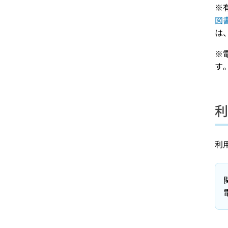
※
図
は
※
す
利
利