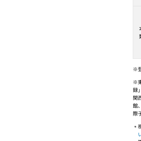
※
※
録
関
館
際