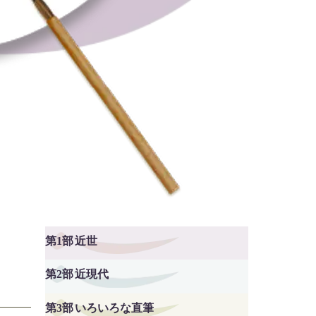
第1部
近世
第2部
近現代
第3部
いろいろな直筆