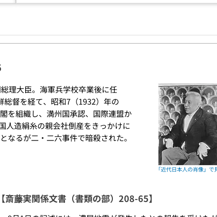
6
閣総理大臣。海軍兵学校卒業後に任
総督を経て、昭和7（1932）年の
閣を組織し、満州国承認、国際連盟か
帝国人造絹糸の親会社倒産をきっかけに
となるが二・二六事件で暗殺された。
1日【斎藤実関係文書（書類の部）208-65】