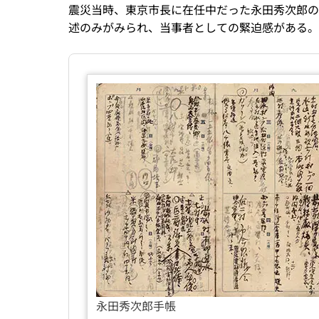
震災当時、東京市長に在任中だった永田秀次郎の
述のみがみられ、当事者としての緊迫感がある。
永田秀次郎手帳