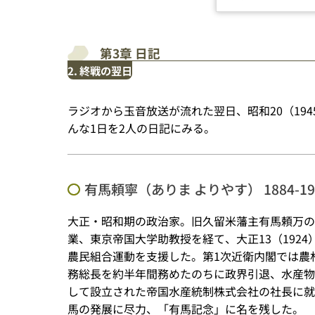
第3章 日記
2. 終戦の翌日
ラジオから玉音放送が流れた翌日、昭和20（19
んな1日を2人の日記にみる。
有馬頼寧（ありま よりやす） 1884-19
大正・昭和期の政治家。旧久留米藩主有馬頼万の
業、東京帝国大学助教授を経て、大正13（192
農民組合運動を支援した。第1次近衛内閣では農
務総長を約半年間務めたのちに政界引退、水産物
して設立された帝国水産統制株式会社の社長に就
馬の発展に尽力、「有馬記念」に名を残した。