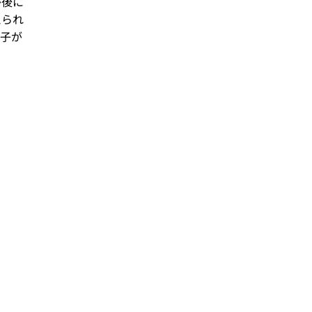
が後に
えられ
子が