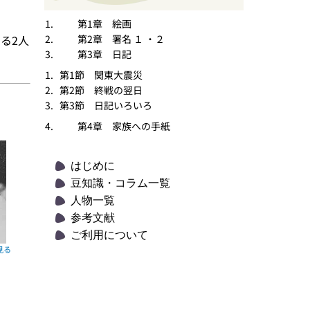
第1章 絵画
る2人
第2章 署名 １
・
２
第3章 日記
第1節 関東大震災
第2節 終戦の翌日
第3節 日記いろいろ
第4章 家族への手紙
はじめに
豆知識・コラム一覧
人物一覧
参考文献
ご利用について