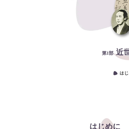
近
第1部
はじ
はじめに