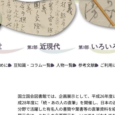
世
近現代
いろい
第2部
第3部
めに
豆知識・コラム一覧
人物一覧
参考文献
ご利用
国立国会図書館では、企画展示として、平成26年度
成28年度に「続・あの人の直筆」を開催し、日本の
分野で活躍した有名人の書簡や葉書等の直筆資料を