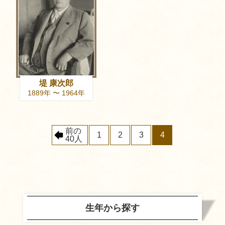
堤 康次郎
1889年 〜 1964年
前の
1
2
3
4
40人
生年から探す