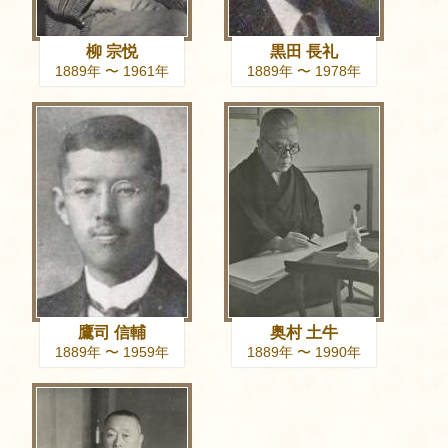
柳 宗悦
黒田 長礼
1889年 〜 1961年
1889年 〜 1978年
鷹司 信輔
奥村 土牛
1889年 〜 1959年
1889年 〜 1990年