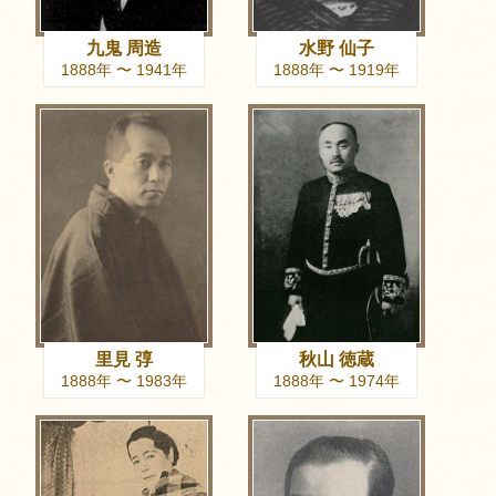
九鬼 周造
水野 仙子
1888年 〜 1941年
1888年 〜 1919年
里見 弴
秋山 徳蔵
1888年 〜 1983年
1888年 〜 1974年