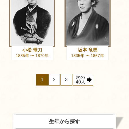
小松 帯刀
坂本 竜馬
1835年 〜 1870年
1835年 〜 1867年
次の
1
2
3
40人
生年から探す