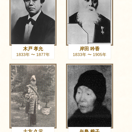
木戸 孝允
岸田 吟香
1833年 〜 1877年
1833年 〜 1905年
土方 久元
矢島 楫子