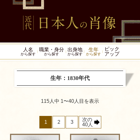
ピック
人名
職業・身分
出身地
生年
アップ
から探す
から探す
から探す
から探す
生年：1830年代
115人中 1〜40人目を表示
次の
1
2
3
40人