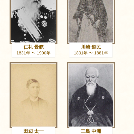
仁礼 景範
川崎 道民
1831年 〜 1900年
1831年 〜 1881年
田辺 太一
三島 中洲