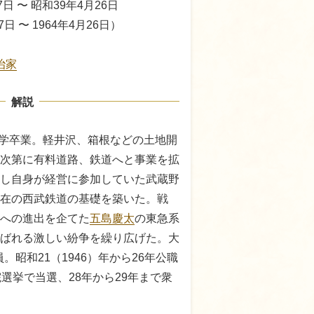
7日 〜 昭和39年4月26日
7日 〜 1964年4月26日）
治家
解説
田大学卒業。軽井沢、箱根などの土地開
次第に有料道路、鉄道へと事業を拡
し自身が経営に参加していた武蔵野
在の西武鉄道の基礎を築いた。戦
への進出を企てた
五島慶太
の東急系
ばれる激しい紛争を繰り広げた。大
員。昭和21（1946）年から26年公職
選挙で当選、28年から29年まで衆