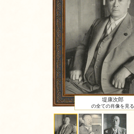
堤康次郎
の全ての肖像を見