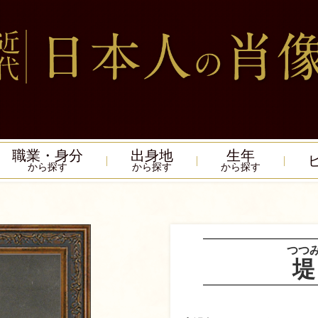
職業・身分
出身地
生年
から探す
から探す
から探す
つつ
堤