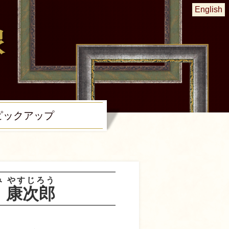
English
ピック
アップ
み
やすじろう
康次郎