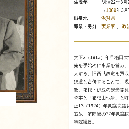
生没年
明治22年3月
（
1889
年3月
出身地
滋賀県
職業・身分
実業家
、
政
大正2（1913）年早稲
発を手始めに事業を営み、
大する。旧西武鉄道を買収
鉄道と合併することで、現
後、箱根・伊豆の観光開発
資本と「箱根山戦争」と呼
る
正13（1924）年衆議院議
追放、解除後の27年衆議院
議院議長。