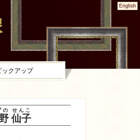
English
ピック
アップ
ずの
せんこ
野
仙子