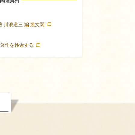
関連資料
著
川浪道三 編
叢文閣
の著作を検索する