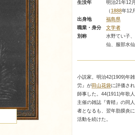
生没年
明治21年12
（
1888
年12
出身地
福島県
職業・身分
文学者
別称
水野てい子、
仙、服部水仙
小説家。明治42(1909
労』が
田山花袋
に評価され
師事した。44(1911)年
主催の雑誌『青鞜』の同人に
者となるも、翌年肋膜炎に
活動を続けた。
る