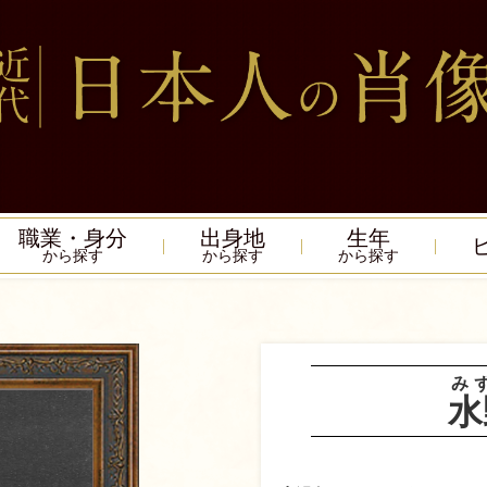
職業・身分
出身地
生年
から探す
から探す
から探す
み
水