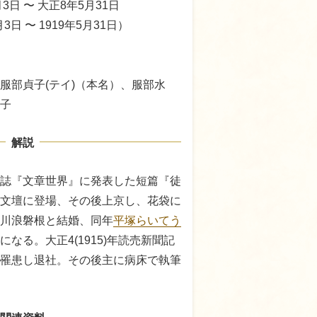
月3日 〜 大正8年5月31日
月3日 〜 1919年5月31日）
服部貞子(テイ)（本名）、服部水
子
解説
)年雑誌『文章世界』に発表した短篇『徒
文壇に登場、その後上京し、花袋に
歌人川浪磐根と結婚、同年
平塚らいてう
なる。大正4(1915)年読売新聞記
罹患し退社。その後主に病床で執筆