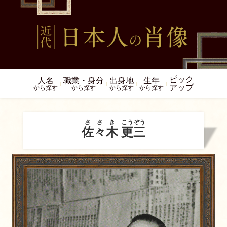
ピック
人名
職業・身分
出身地
生年
アップ
から探す
から探す
から探す
から探す
ささき
こうぞう
佐々木
更三