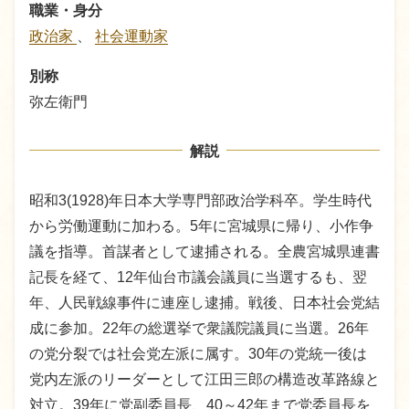
職業・身分
政治家
、
社会運動家
別称
弥左衛門
解説
昭和3(1928)年日本大学専門部政治学科卒。学生時代
から労働運動に加わる。5年に宮城県に帰り、小作争
議を指導。首謀者として逮捕される。全農宮城県連書
記長を経て、12年仙台市議会議員に当選するも、翌
年、人民戦線事件に連座し逮捕。戦後、日本社会党結
成に参加。22年の総選挙で衆議院議員に当選。26年
の党分裂では社会党左派に属す。30年の党統一後は
党内左派のリーダーとして江田三郎の構造改革路線と
対立。39年に党副委員長、40～42年まで党委員長を