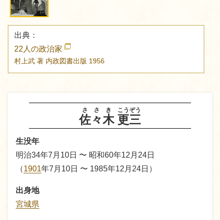
出典：
22人の政治家
村上武 著
内政図書出版
1956
ささき
こうぞう
佐々木
更三
生没年
明治34年7月10日 〜 昭和60年12月24日
（
1901
年7月10日 〜 1985年12月24日）
出身地
宮城県