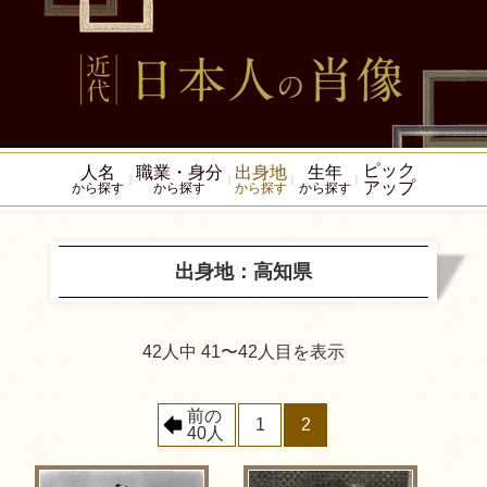
ピック
人名
職業・身分
出身地
生年
アップ
から探す
から探す
から探す
から探す
出身地：高知県
42人中 41〜42人目を表示
前の
1
2
40人