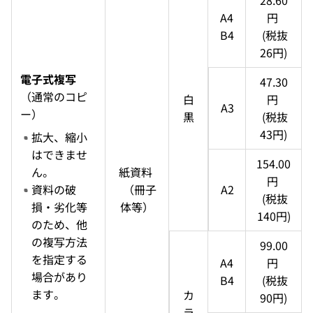
28.60
A4
円 
B4
  (税抜 
26円)
電子式複写
47.30
（通常のコピ
白
円 
A3
ー）
黒
  (税抜 
43円)
拡大、縮小
はできませ
154.00
ん。
紙資料 
円 
資料の破
  （冊子
A2
  (税抜 
損・劣化等
体等）
140円)
のため、他
の複写方法
99.00
を指定する
A4
円 
場合があり
B4
  (税抜 
ます。
カ
90円)
ラ