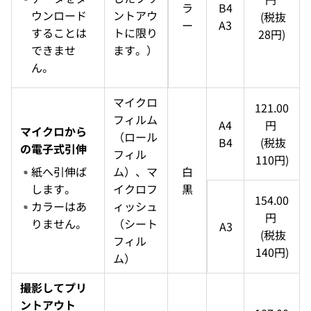
ラ
B4
ウンロード
ントアウ
  (税抜 
ー
A3
することは
トに限り
28円)
できませ
ます。）
ん。
マイクロ
121.00
フィルム
A4
円 
マイクロから
（ロール
B4
  (税抜 
の電子式引伸
フィル
110円)
紙へ引伸ば
ム）、マ
白
します。
イクロフ
黒
154.00
カラーはあ
ィッシュ
円 
りません。
（シート
A3
  (税抜 
フィル
140円)
ム）
撮影してプリ
ントアウト