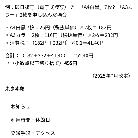
例：即日複写（電子式複写）で、「A4白黒」7枚と「A3カ
ラー」2枚を申し込んだ場合
A4白黒 7枚：26円（税抜単価）×7枚＝ 182円
A3カラー 2枚：116円（税抜単価）×2枚＝232円
消費税：（182円＋232円）×0.1＝41.40円
合計：（182＋232＋41.40）＝455.40円
→（小数点以下切り捨て）
455円
（2025年7月改定）
東京本館
お知らせ
利用時間・休館日
交通手段・アクセス