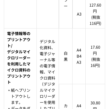
127.60
ー
円 
A3
  (税抜 
116円)
電子情報等の
プリントアウ
デジタル
ト/
17.60
化資料、
A4
デジタルマイ
白
円 
電子ジャ
B4
クロリーダー
黒
  (税抜 
ーナル等
A3
を利用したマ
16円)
の電子情
イクロ資料の
報、マイ
プリントアウ
クロ資料
ト
（デジタ
紙へプリン
ルマイク
トアウトし
ロリーダ
ます。
ーを使用
30.80
カ
A4
データをダ
したプリ
円 