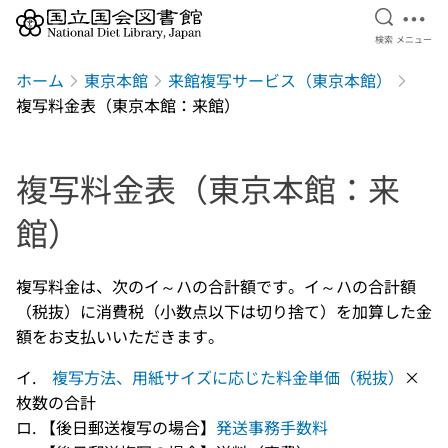
検索を開
メニ
検索
メニュー
本文へ移動
ホーム
東京本館
来館複写サービス（東京本館）
複写料金表（東京本館：来館）
複写料金表（東京本館：来
館）
複写料金は、次のイ～ハの合計額です。イ～ハの合計額
（税抜）に消費税（小数点以下は切り捨て）を加算した金
額をお支払いいただきます。
イ.
複写方法、用紙サイズに応じた料金単価（税抜）
×
枚数の合計
ロ. 【後日郵送複写の場合】
発送事務手数料