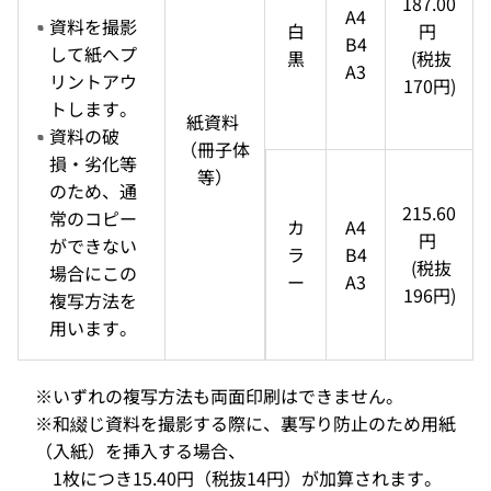
187.00
A4
資料を撮影
白
円 
B4
して紙へプ
黒
  (税抜 
A3
リントアウ
170円)
トします。
紙資料 
資料の破
（冊子体
損・劣化等
等）
のため、通
215.60
常のコピー
カ
A4
円 
ができない
ラ
B4
  (税抜 
場合にこの
ー
A3
196円)
複写方法を
用います。
※いずれの複写方法も両面印刷はできません。
※和綴じ資料を撮影する際に、裏写り防止のため用紙
（入紙）を挿入する場合、
1枚につき15.40円（税抜14円）が加算されます。