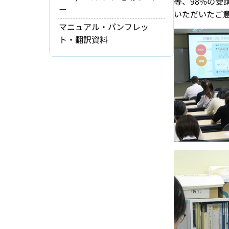
等、98%の
ー
いただいたご
マニュアル・パンフレッ
ト・翻訳資料