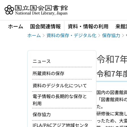
本文へ移動
ホーム
国会関連情報
資料・情報の利用
来館
ホーム
資料の保存・デジタル化
保存協力
令和7
ニュース
令和7年
所蔵資料の保存
資料のデジタル化について
国内の図書館員
電子情報の長期的な保存と
「図書館資料
利用
た。
研修後に実施
保存協力
ったため、大
IFLA/PACアジア地域センタ