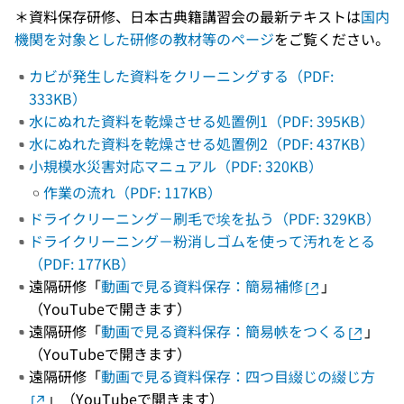
＊資料保存研修、日本古典籍講習会の最新テキストは
国内
機関を対象とした研修の教材等のページ
をご覧ください。
カビが発生した資料をクリーニングする（PDF:
333KB）
水にぬれた資料を乾燥させる処置例1（PDF: 395KB）
水にぬれた資料を乾燥させる処置例2（PDF: 437KB）
小規模水災害対応マニュアル（PDF: 320KB）
作業の流れ（PDF: 117KB）
ドライクリーニング－刷毛で埃を払う（PDF: 329KB）
ドライクリーニング－粉消しゴムを使って汚れをとる
（PDF: 177KB）
遠隔研修「
動画で見る資料保存：簡易補修
」
（YouTubeで開きます）
遠隔研修「
動画で見る資料保存：簡易帙をつくる
」
（YouTubeで開きます）
遠隔研修「
動画で見る資料保存：四つ目綴じの綴じ方
」（YouTubeで開きます）