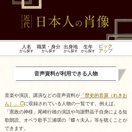
ピック
人名
職業・身分
出身地
生年
アップ
から探す
から探す
から探す
から探す
音声資料が利用できる人物
音楽や演説、講演などの音声資料が
「歴史的音源（れきお
ん）」
に収録されている人物の一覧です。例えば、
「憲政の神様」尾崎行雄の演説や与謝野晶子自身による短
歌朗読、オペラ歌手三浦環の『蝶々夫人』等を聴くことが
できます。