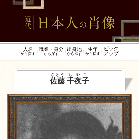
ピック
人名
職業・身分
出身地
生年
アップ
から探す
から探す
から探す
から探す
さとう
ちやこ
佐藤
千夜子