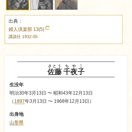
出典：
婦人倶楽部 13(5)
講談社
1932-05
さとう
ちやこ
佐藤
千夜子
生没年
明治30年3月13日 〜 昭和43年12月13日
（
1897
年3月13日 〜 1968年12月13日）
出身地
山形県