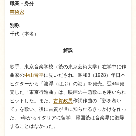
職業・身分
芸術家
別称
千代（本名）
解説
歌手。東京音楽学校（後の東京芸術大学）在学中に作
曲家の
中山晋平
に見いだされ、昭和3（1928）年日本
ビクターから「波浮（はぶ）の港」を発売。翌4年発
売した「東京行進曲」は、映画の主題歌にも用いられ
ヒットした。また、
古賀政男
作詞作曲の「影を慕い
て」を歌い、後に古賀が世に知られるきっかけを作っ
た。5年からイタリアに留学、帰国後は音楽界に復帰
することはなかった。