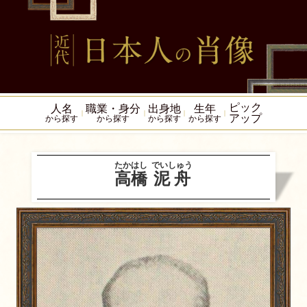
ピック
人名
職業・身分
出身地
生年
アップ
から探す
から探す
から探す
から探す
たかはし
でいしゅう
高橋
泥舟