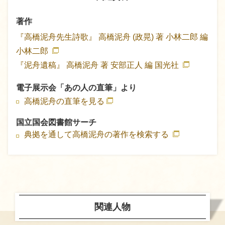
著作
『高橋泥舟先生詩歌』
高橋泥舟 (政晃) 著
小林二郎 編
小林二郎
『泥舟遺稿』
高橋泥舟 著
安部正人 編
国光社
電子展示会「あの人の直筆」より
高橋泥舟の直筆を見る
国立国会図書館サーチ
典拠を通して高橋泥舟の著作を検索する
関連人物