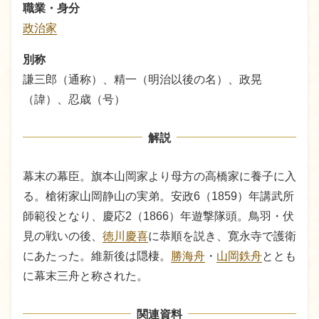
職業・身分
政治家
別称
謙三郎（通称）、精一（明治以後の名）、政晃
（諱）、忍歳（号）
解説
幕末の幕臣。旗本山岡家より母方の高橋家に養子に入
る。槍術家山岡静山の実弟。安政6（1859）年講武所
師範役となり、慶応2（1866）年遊撃隊頭。鳥羽・伏
見の戦いの後、
徳川慶喜
に恭順を説き、寛永寺で護衛
にあたった。維新後は隠棲。
勝海舟
・
山岡鉄舟
ととも
に幕末三舟と称された。
関連資料