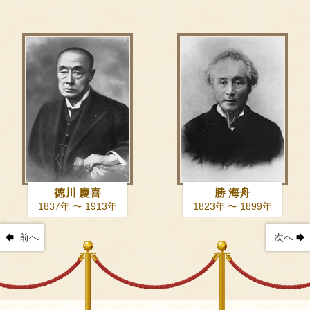
徳川 慶喜
勝 海舟
1837年 〜 1913年
1823年 〜 1899年
前へ
次へ