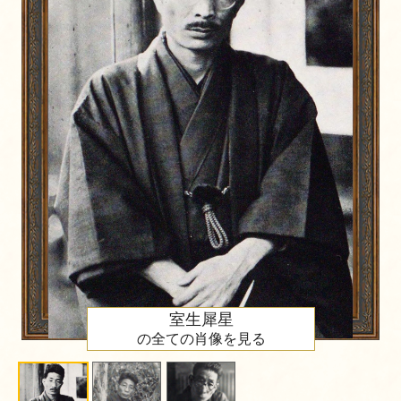
室生犀星
の全ての肖像を見る