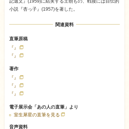
記遺文』(1959)に結実する王朝もの、戦後には自伝的
小説『杏っ子』(1957)を著した。
関連資料
直筆原稿
『』
『』
著作
『』
『』
『』
電子展示会「あの人の直筆」より
室生犀星の直筆を見る
音声資料