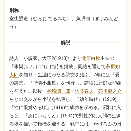
別称
室生照道（むろお てるみち）、魚眠洞（ぎょみんど
う）
解説
詩人、小説家。大正2(1913)年より
北原白秋
主催の
『朱欒(ザムボア)』に詩を掲載、同誌を通して
萩原朔
太郎
を知り、生涯にわたる親交を結ぶ。7年には『愛
の詩集』『抒情小曲集』を刊行し、詩壇に新鮮な印象
を与えた。以後、
谷崎潤一郎
・
佐藤春夫
・
芥川龍之介
らとの交友から小説を執筆し、『幼年時代』(1919)、
『性に眼覚める頃』(1919)で成功を収める。昭和に入
ると、『あにいもうと』(1934)で野性的な人間の生き
る姿を描いて転機を迎える。戦中には『かげろふの日