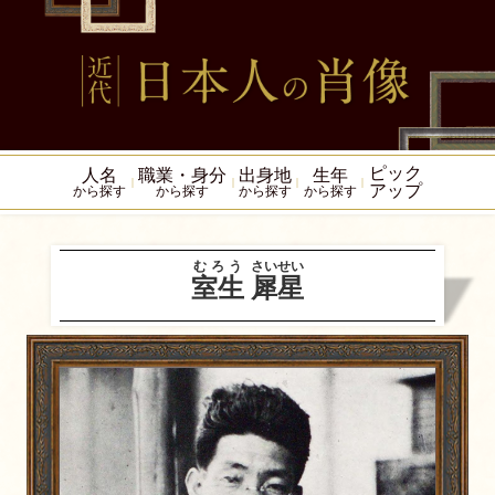
ピック
人名
職業・身分
出身地
生年
アップ
から探す
から探す
から探す
から探す
むろう
さいせい
室生
犀星