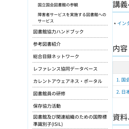
講義
国立国会図書館の参観
障害者サービスを実施する図書館への
サービス
イン
図書館協力ハンドブック
参考図書紹介
内容
総合目録ネットワーク
レファレンス協同データベース
1. 
カレントアウェアネス・ポータル
2. 
図書館員の研修
保存協力活動
資料
図書館及び関連組織のための国際標
準識別子(ISIL)