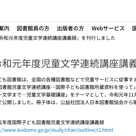
案内
図書館員の方
出版者の方
Webサービス
令和元年度児童文学連続講座講義録』を刊行しました
令和元年度児童文学連続講座講
ども図書館は、全国の各種図書館などで児童サービスに従事する
図書館児童文学連続講座―国際子ども図書館所蔵資料を使って
ト文学まで―児童文学基礎講座」をテーマとして、令和元年11月
で公開しました。冊子体は、公益社団法人日本図書館協会から
元年度国際子ども図書館児童文学連続講座講義録
://www.kodomo.go.jp/study/chair/outline/r1.html