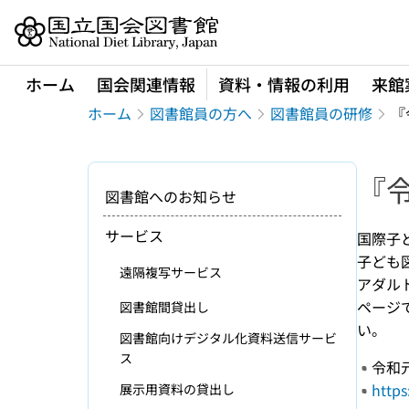
本文へ移動
ホーム
国会関連情報
資料・情報の利用
来館
ホーム
図書館員の方へ
図書館員の研修
『
『
図書館へのお知らせ
サービス
国際子
子ども
遠隔複写サービス
アダル
ページ
図書館間貸出し
い。
図書館向けデジタル化資料送信サービ
ス
令和
https
展示用資料の貸出し