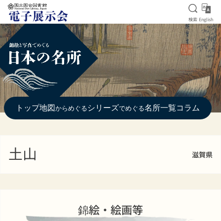
検索を
Eng
検索
English
本文へ移動
トップ
地図
シリーズ
名所一覧
コラム
からめぐる
でめぐる
土山
滋賀県
錦絵・絵画等