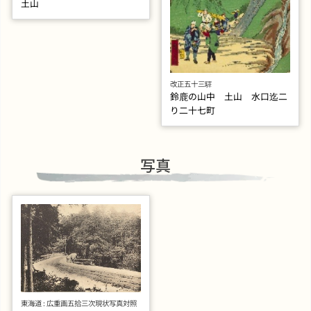
土山
改正五十三驛
鈴鹿の山中 土山 水口迄二
り二十七町
写真
東海道 : 広重画五拾三次現状写真対照