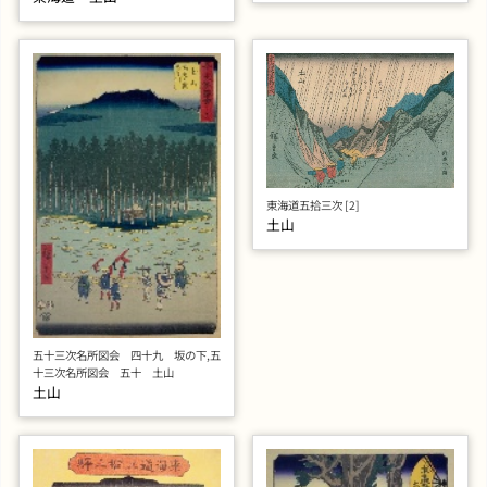
東海道五拾三次 [2]
土山
五十三次名所図会 四十九 坂の下,五
十三次名所図会 五十 土山
土山