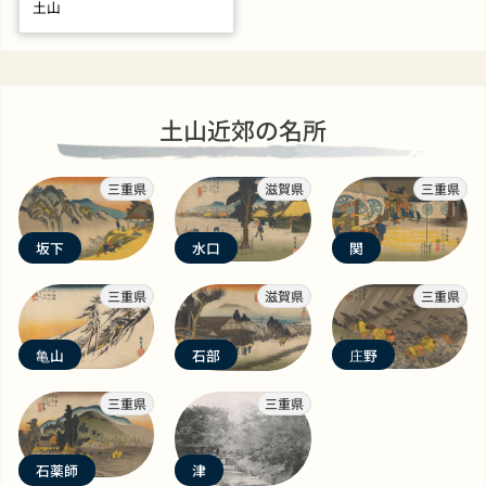
土山
土山近郊の名所
三重県
滋賀県
三重県
坂下
水口
関
三重県
滋賀県
三重県
亀山
石部
庄野
三重県
三重県
石薬師
津