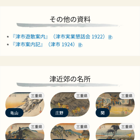
その他の資料
『津市遊散案内』（津市実業懇話会 1922）
『津市案内記』（津市 1924）
津近郊の名所
三重県
三重県
三重県
亀山
庄野
関
三重県
三重県
三重県