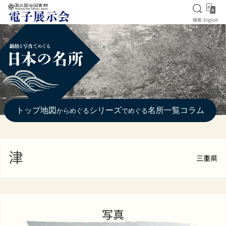
検索を
Eng
検索
English
本文へ移動
トップ
地図
シリーズ
名所一覧
コラム
からめぐる
でめぐる
津
三重県
写真