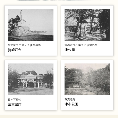
旅の家つと 第２７ 伊勢の巻
旅の家つと 第２７ 伊勢の巻
贄崎灯台
津公園
写真遊覧
日本写真帖
津市公園
三重県庁