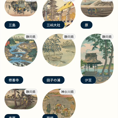
三島
三嶋大社
原
静岡県
静岡県
静岡県
修善寺
田子の浦
伊豆
静岡県
神奈川県
吉原
箱根