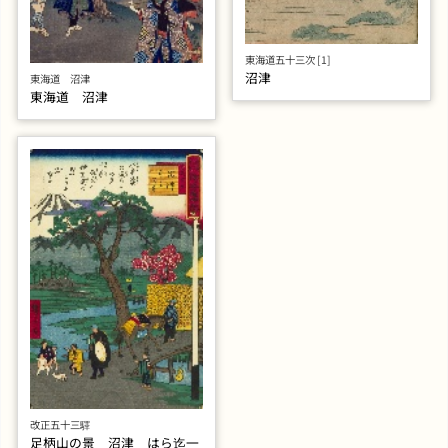
東海道五十三次 [1]
沼津
東海道 沼津
東海道 沼津
改正五十三驛
足柄山の景 沼津 はら迄一