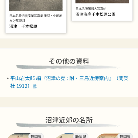
日本名勝風俗大写真帖
沼津海岸千本松原公園
日本名勝旧蹟産業写真集 奥羽・中部地
方之部 新訂
沼津 千本松原
その他の資料
平山岩太郎 編『沼津の栞 : 附・三島近傍案内』（蘭契
社 1912）
沼津近郊の名所
静岡県
静岡県
静岡県