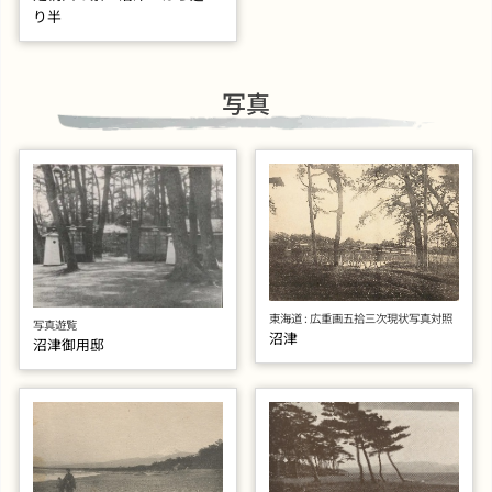
り半
写真
東海道 : 広重画五拾三次現状写真対照
写真遊覧
沼津
沼津御用邸