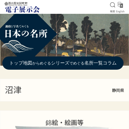
検索を
Eng
検索
English
本文へ移動
トップ
地図
シリーズ
名所一覧
コラム
からめぐる
でめぐる
沼津
静岡県
錦絵・絵画等