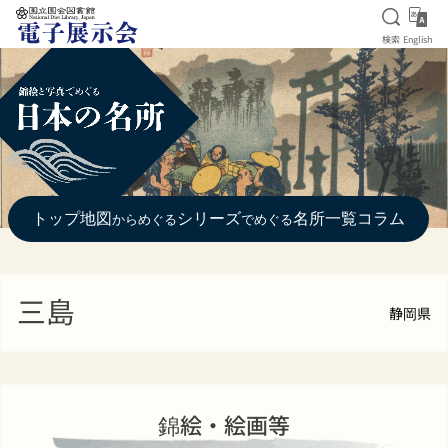
検索を
Eng
検索
English
本文へ移動
トップ
地図
シリーズ
名所一覧
コラム
からめぐる
でめぐる
三島
静岡県
錦絵・絵画等