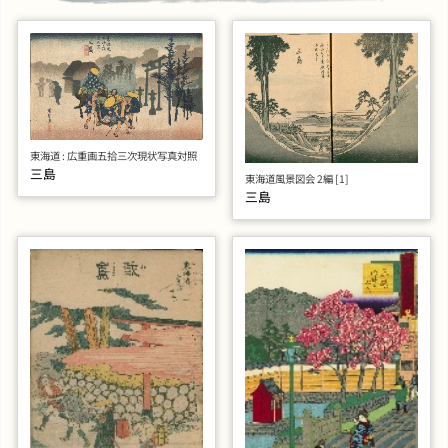
東海道 : 広重画五拾三次現状写真対照
三島
東海道風景図会 2編 [1]
三島