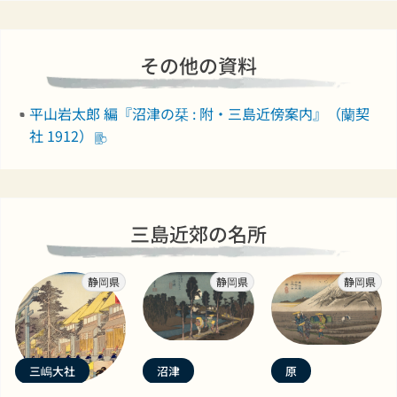
その他の資料
平山岩太郎 編『沼津の栞 : 附・三島近傍案内』（蘭契
社 1912）
三島近郊の名所
静岡県
静岡県
静岡県
三嶋大社
沼津
原