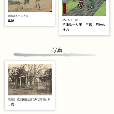
東海道五十三次 [1]
三島
改正五十三驛
沼津迄一リ半 三嶋 明神の
社内
写真
東海道 : 広重画五拾三次現状写真対照
三島