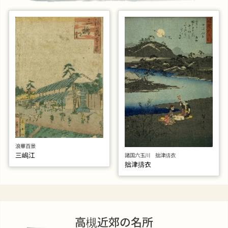
浪華百景
三嶋江
諸国六玉川 拙津擣衣
拙津擣衣
高槻近郊の名所