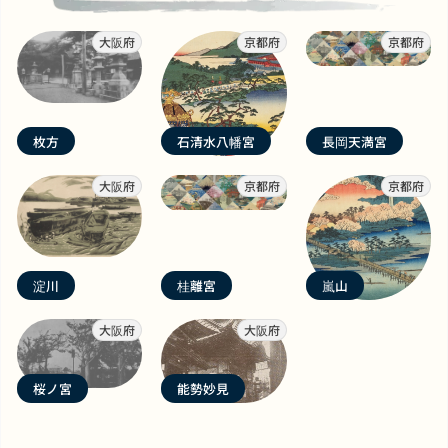
大阪府
京都府
京都府
枚方
石清水八幡宮
長岡天満宮
大阪府
京都府
京都府
淀川
桂離宮
嵐山
大阪府
大阪府
桜ノ宮
能勢妙見