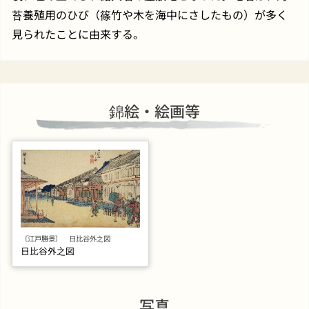
苔養殖用のひび（篠竹や木を海中にさしたもの）が多く
見られたことに由来する。
錦絵・絵画等
〔江戸勝景〕 日比谷外之図
日比谷外之図
写真