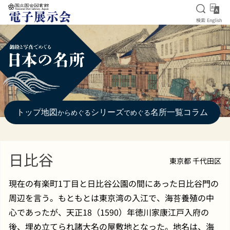
検索を
Eng
検索
English
本文へ移動
トップ
地図
シリーズ
名所一覧
コラム
からめぐる
でめぐる
日比谷
東京都 千代田区
現在の有楽町1丁目と日比谷公園の間にあった日比谷門の
周辺を言う。もともとは東京湾の入江で、海苔養殖の中
心であったが、天正18（1590）年徳川家康江戸入府の
後、埋め立てられ諸大名の屋敷地となった。地名は、海