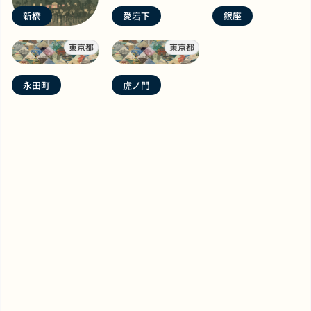
新橋
愛宕下
銀座
東京都
東京都
永田町
虎ノ門