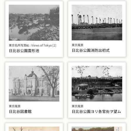
東京風景
東京名所写真帖 : Views of Tokyo [2]
日比谷公園消防出初式
日比谷公園雲形池
東京風景
東京風景
日比谷図書館
日比谷公園ヨリ各官衙ヲ望ム