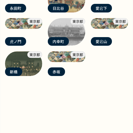
永田町
日比谷
愛宕下
東京都
東京都
東京都
虎ノ門
内幸町
愛宕山
東京都
東京都
新橋
赤坂