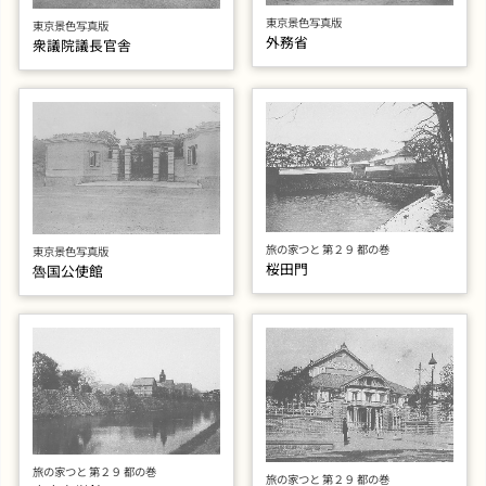
東京景色写真版
東京景色写真版
外務省
衆議院議長官舎
旅の家つと 第２９ 都の巻
東京景色写真版
桜田門
魯国公使館
旅の家つと 第２９ 都の巻
旅の家つと 第２９ 都の巻